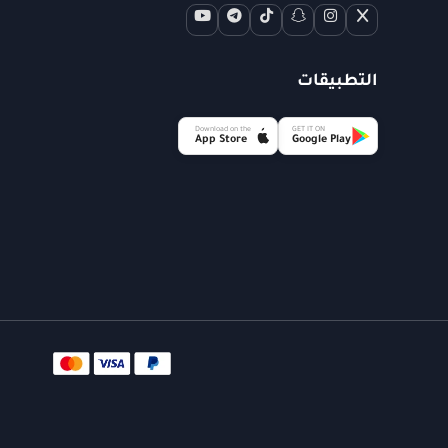
التطبيقات
Download on the
GET IT ON
App Store
Google Play