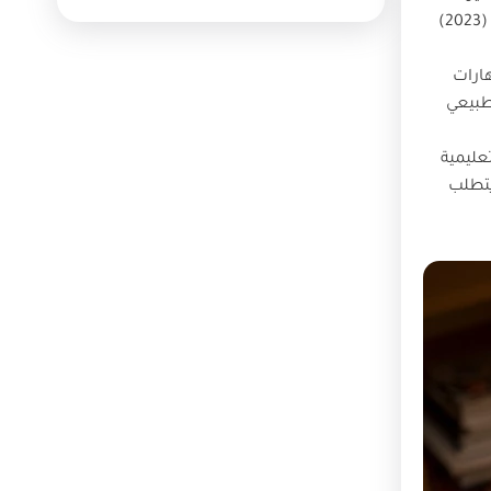
الضمني يرتبط ارتباطًا وثيقًا بالإبداع والحكمة، ويُعد جزءًا من العمليات العقلية العليا التي تُمارَس دون وعي مباشر، و أشار المحلاوي (2023)
هارات
طبيعي
تعليمية
يتطلب