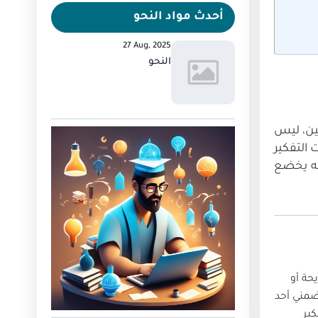
أحدث مواد النحو
27 Aug, 2025
النحو
مين، ليس
 التفكير
أنه يخضع
حة أو
ضمني أحد
شر، وقد أكد Sternberg (2003) أن التفكير