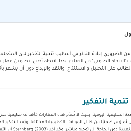
ول
 من الضروري إعادة النظر في أساليب تنمية التفكير لدى المتعل
ـ"الاتجاه الضمني" في التعليم. هذا الاتجاه يُعنى بتضمين مهارات
طالب على التحليل والاستنتاج والنقد والإبداع دون أن يشعر ب
تنمية التفكير
 التعليمية اليومية، بحيث لا تُقدَّم هذه المهارات كأهداف تعليمية صري
ُمارَس ضمنيًا من خلال المواقف التعليمية المختلفة. ويُعد التفكير ال
أشكال التفكير النقدي المتكامل، الذي يُمارَس في سياقات متعددة دون الحاجة إلى توجيه مبا