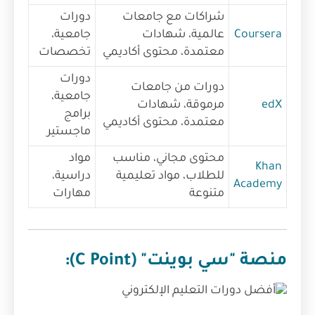
شراكات مع جامعات
دورات
Coursera
عالمية، شهادات
جامعية،
معتمدة، محتوى أكاديمي
تخصصات
دورات
دورات من جامعات
جامعية،
edX
مرموقة، شهادات
برامج
معتمدة، محتوى أكاديمي
ماجستير
محتوى مجاني، مناسب
مواد
Khan
للطلاب، مواد تعليمية
دراسية،
Academy
متنوعة
مهارات
منصة "سي بوينت" (C Point):