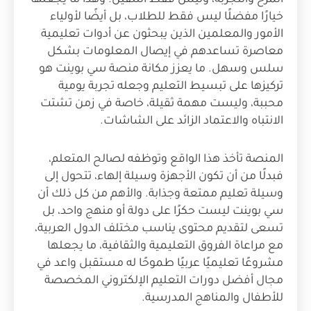
المرح والتجربة، وليس فقط التلقين. وهذا ما يجعلها
خيارًا مفضلًا ليس فقط للطلاب، بل أيضًا لأولياء
الأمور والمعلمين الذين يبحثون عن أدوات تعليمية
معاصرة تساعدهم في إيصال المعلومات بشكل
سلس وسهل. ما يعزز مكانة منصة سي بوينت هو
تركيزها على تبسيط التعليم وجعله تجربة يومية
محببة، وليست مهمة ثقيلة، خاصة في زمن تشتت
الانتباه والاعتماد الزائد على الشاشات.
المنصة تأخذ هذا الواقع وتوظفه لصالح المتعلم،
فبدلًا من أن تكون الأجهزة وسيلة إلهاء، تتحول إلى
وسيلة تعليم ممتعة وجذابة. والأهم من كل ذلك أن
سي بوينت ليست حكرًا على دولة أو منهج واحد، بل
تسعى لتقديم محتوى يناسب مختلف الدول العربية،
مع مراعاة الفروق التعليمية والثقافية، ما يجعلها
مشروعًا تعليميًا عربيًا طموحًا له مستقبل واعد في
مجال أفضل دورات التعليم الإلكتروني المخصصة
للأطفال والمناهج المدرسية.