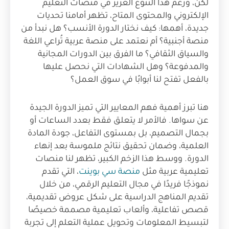
لكن، ورغم هذا التنوع الغزير في منصات التعليم
الإلكتروني والمحتوى المتاح، تظهر أمامنا تحديات
جديدة، أهمها: كيف نختار الدورة الأنسب؟ هل نبدأ من
منصة أجنبية؟ أم نعتمد على منصة عربية تُراعي اللغة
والسياق الثقافي؟ ما الفرق بين الدورات المجانية
والمدفوعة؟ وهل الشهادات التي نحصل عليها
بالفعل تفتح لنا أبوابًا في سوق العمل؟
هنا تبرز أهمية فهم المعايير التي تميز الدورة الجيدة
عن سواها. فالأمر لا يتعلق فقط بعدد الساعات أو
بجمال التصميم، بل بمستوى التفاعل، جودة المادة
العلمية، وضمان تحقيق نتائج ملموسة بعد إنهاء
الدورة. ووسط هذا الزخم الكبير، تظهر لنا منصات
تعليمية عربية مثل
منصة سي بوينت
، التي تقدم
نموذجًا فريدًا في مجال التعليم الرقمي، من خلال
تقديم المناهج الدراسية على شكل عروض تقديمية،
قصص تفاعلية، وألعاب تعليمية مصممة خصيصًا
لتبسيط المعلومات وتحويل عملية التعلم إلى تجربة