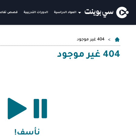
المواد الدراسية
الدورات التدريبية
قصص تفاعل
404 غير موجود
404 غير موجود
نأسف!